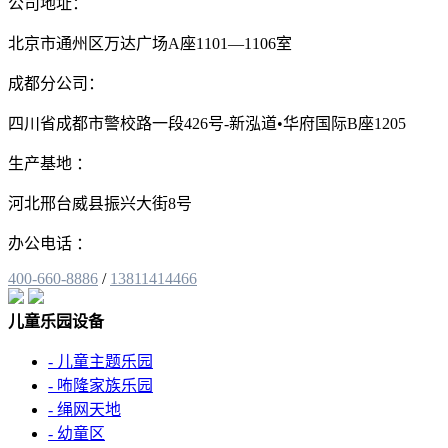
公司地址：
北京市通州区万达广场A座1101—1106室
成都分公司：
四川省成都市警校路一段426号-新泓道•华府国际B座1205
生产基地 ：
河北邢台威县振兴大街8号
办公电话 ：
400-660-8886
/
13811414466
儿童乐园设备
- 儿童主题乐园
- 咘隆家族乐园
- 绳网天地
- 幼童区