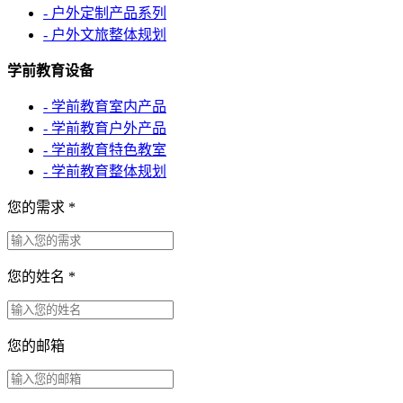
- 户外定制产品系列
- 户外文旅整体规划
学前教育设备
- 学前教育室内产品
- 学前教育户外产品
- 学前教育特色教室
- 学前教育整体规划
您的需求
*
您的姓名
*
您的邮箱