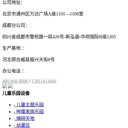
公司地址：
北京市通州区万达广场A座1101—1106室
成都分公司：
四川省成都市警校路一段426号-新泓道•华府国际B座1205
生产基地 ：
河北邢台威县振兴大街8号
办公电话 ：
400-660-8886
/
13811414466
儿童乐园设备
- 儿童主题乐园
- 咘隆家族乐园
- 绳网天地
- 幼童区