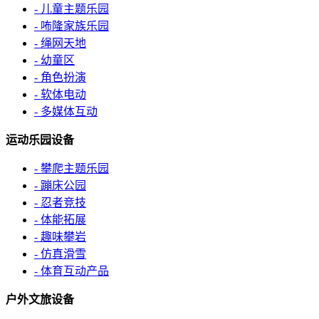
- 儿童主题乐园
- 咘隆家族乐园
- 绳网天地
- 幼童区
- 角色扮演
- 软体电动
- 多媒体互动
运动乐园设备
- 攀爬主题乐园
- 蹦床公园
- 忍者竞技
- 体能拓展
- 趣味攀岩
- 仿真滑雪
- 体育互动产品
户外文旅设备