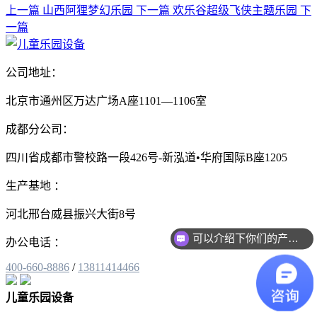
上一篇
山西阿狸梦幻乐园
下一篇
欢乐谷超级飞侠主题乐园
下
一篇
公司地址：
北京市通州区万达广场A座1101—1106室
成都分公司：
四川省成都市警校路一段426号-新泓道•华府国际B座1205
生产基地 ：
河北邢台威县振兴大街8号
可以介绍下你们的产品么？
办公电话 ：
400-660-8886
/
13811414466
儿童乐园设备