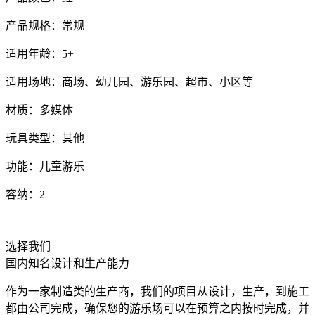
产品规格：常规
适用年龄：5+
适用场地：商场、幼儿园、游乐园、超市、小区等
材质：多媒体
玩具类型：其他
功能：儿童游乐
容纳：2
选择我们
国内知名设计和生产能力
作为一家制造类的生产商，我们的项目从设计，生产，到施工
都由公司完成，确保您的游乐场可以在预算之内按时完成，并