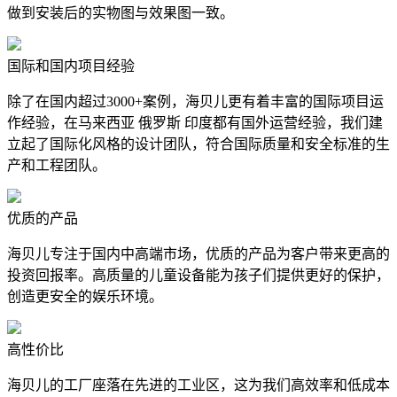
做到安装后的实物图与效果图一致。
国际和国内项目经验
除了在国内超过3000+案例，海贝儿更有着丰富的国际项目运
作经验，在马来西亚 俄罗斯 印度都有国外运营经验，我们建
立起了国际化风格的设计团队，符合国际质量和安全标准的生
产和工程团队。
优质的产品
海贝儿专注于国内中高端市场，优质的产品为客户带来更高的
投资回报率。高质量的儿童设备能为孩子们提供更好的保护，
创造更安全的娱乐环境。
高性价比
海贝儿的工厂座落在先进的工业区，这为我们高效率和低成本