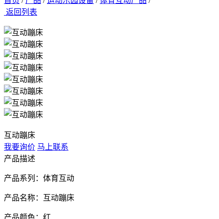
首页
/
产品
/
运动乐园设备
/
体育互动产品
/
返回列表
互动蹦床
我要询价
马上联系
产品描述
产品系列：体育互动
产品名称：互动蹦床
产品颜色：红