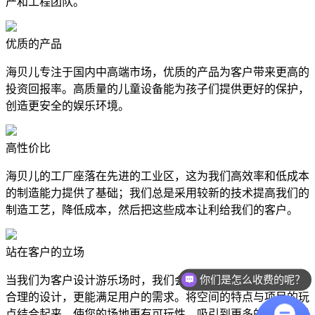
产和工程团队。
优质的产品
海贝儿专注于国内中高端市场，优质的产品为客户带来更高的
投资回报率。高质量的儿童设备能为孩子们提供更好的保护，
创造更安全的娱乐环境。
高性价比
海贝儿的工厂座落在先进的工业区，这为我们高效率和低成本
的制造能力提供了基础；我们总是采用较新的技术提高我们的
制造工艺，降低成本，然后把这些成本让利给我们的客户。
站在客户的立场
你们是怎么收费的呢？
当我们为客户设计游乐场时，我们会站在客户的立场来考虑更
合理的设计，更能满足用户的需求。将空间的特点与项目的玩
点结合起来，使您的场地更有可玩性，吸引到更多的客户，赚