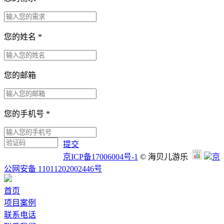
您的姓名
*
您的邮箱
您的手机号
*
提交
京ICP备17006004号-1
© 海贝儿游乐
京
公网安备 11011202002446号
首页
项目案例
联系电话