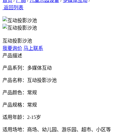
首页
/
产品
/
儿童乐园设备
/
多媒体互动
/
返回列表
互动投影沙池
我要询价
马上联系
产品描述
产品系列：多媒体互动
产品名称：互动投影沙池
产品颜色：常规
产品规格：常规
适用年龄：2-15岁
适用场地：商场、幼儿园、游乐园、超市、小区等