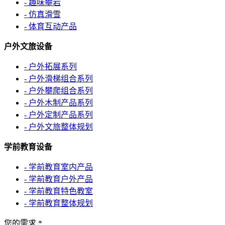
- 趣味攀岩
- 仿真滑雪
- 体育互动产品
户外文旅设备
- 户外拓展系列
- 户外滑梯组合系列
- 户外攀爬组合系列
- 户外木制产品系列
- 户外定制产品系列
- 户外文旅整体规划
学前教育设备
- 学前教育室内产品
- 学前教育户外产品
- 学前教育特色教室
- 学前教育整体规划
您的需求
*