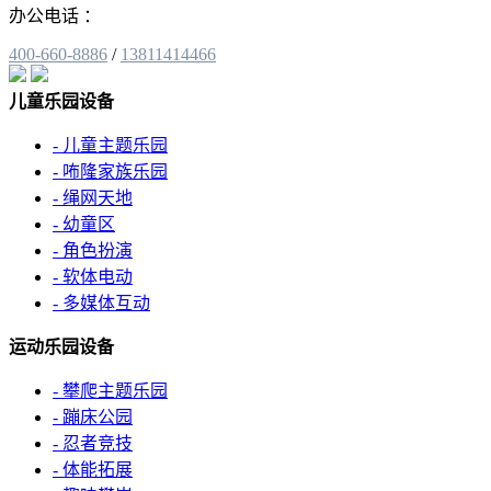
办公电话 ：
400-660-8886
/
13811414466
儿童乐园设备
- 儿童主题乐园
- 咘隆家族乐园
- 绳网天地
- 幼童区
- 角色扮演
- 软体电动
- 多媒体互动
运动乐园设备
- 攀爬主题乐园
- 蹦床公园
- 忍者竞技
- 体能拓展