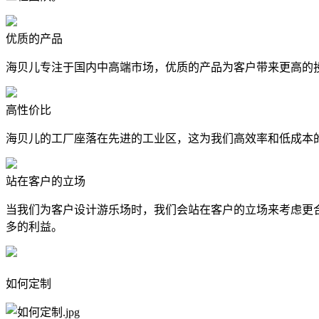
优质的产品
海贝儿专注于国内中高端市场，优质的产品为客户带来更高的
高性价比
海贝儿的工厂座落在先进的工业区，这为我们高效率和低成本
站在客户的立场
当我们为客户设计游乐场时，我们会站在客户的立场来考虑更
多的利益。
如何定制