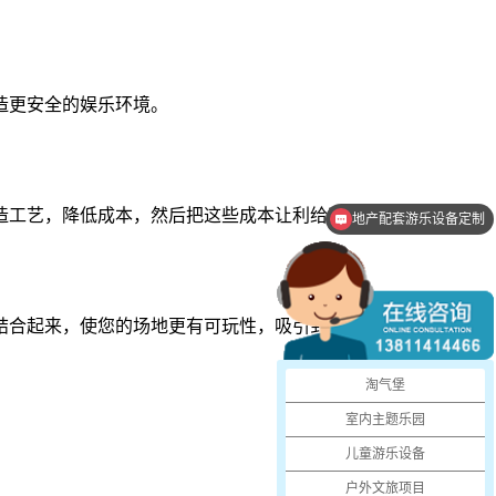
造更安全的娱乐环境。
造工艺，降低成本，然后把这些成本让利给我们的客户。
地产配套游乐设备定制
结合起来，使您的场地更有可玩性，吸引到更多的客户，赚取更
淘气堡
室内主题乐园
儿童游乐设备
户外文旅项目