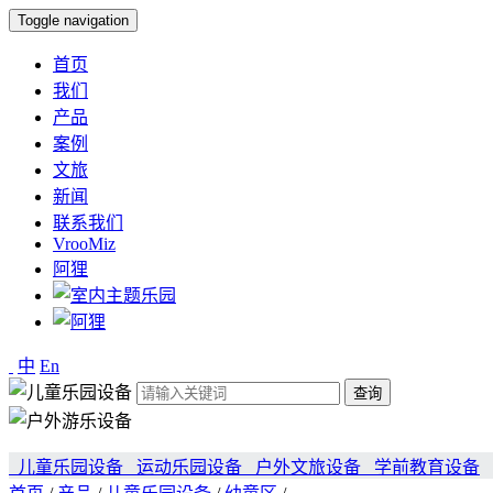
Toggle navigation
首页
我们
产品
案例
文旅
新闻
联系我们
VrooMiz
阿狸
中
En
查询
儿童乐园设备
运动乐园设备
户外文旅设备
学前教育设备