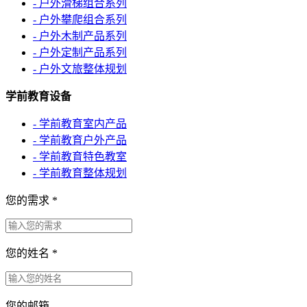
- 户外滑梯组合系列
- 户外攀爬组合系列
- 户外木制产品系列
- 户外定制产品系列
- 户外文旅整体规划
学前教育设备
- 学前教育室内产品
- 学前教育户外产品
- 学前教育特色教室
- 学前教育整体规划
您的需求
*
您的姓名
*
您的邮箱