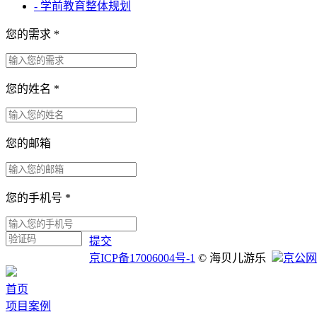
- 学前教育整体规划
您的需求
*
您的姓名
*
您的邮箱
您的手机号
*
提交
京ICP备17006004号-1
© 海贝儿游乐
京公网安
首页
项目案例