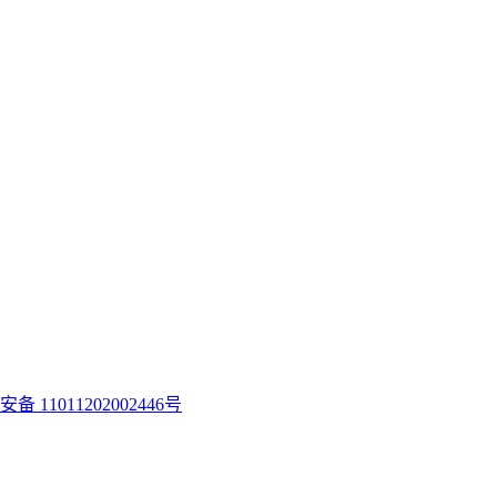
备 11011202002446号