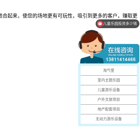
儿童乐园投资多少钱
结合起来，使您的场地更有可玩性，吸引到更多的客户，赚取更
无动力游乐设备定制
淘气堡
室内主题乐园
儿童游乐设备
户外文旅项目
地产配套项目
无动力游乐设备