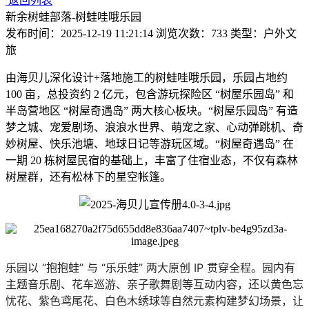
返回列表
新余树蛙部落-树蛙哇哦乐园
发布时间：2025-12-19 11:21:14 浏览次数：733 类型：户外文
旅
由海贝儿深化设计+落地施工的树蛙哇哦乐园，乐园占地约
100 亩，总投资约 2 亿元，包含游玩探险区 “树屋乐园岛” 和
半岛营地区 “树屋奇遇岛” 两大核心板块。“树屋乐园岛” 有造
梦之城、宠爱剧场、浪浪水世界、萌宠之家、心动弹跳机、奇
妙树屋、快乐池塘、地球日记等游玩区域。“树屋奇遇岛” 在
一期 20 栋树屋民宿的基础上，丰富了住宿业态，不仅有森林
树屋群，还有松林下的星空帐篷。
乐园以 “抱抱蛙” 与 “乐乐蛙” 两大原创 IP 贯穿全程。园内有
主题音乐剧、花车巡游、亲子歌舞剧等互动内容，还以黄色忘
忧花、紫色鸢尾花、白色木绣球等自然元素构建梦幻场景，让