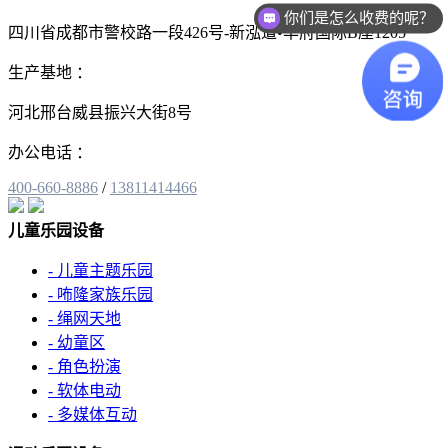
你们是怎么收费的呢？
四川省成都市警校路一段426号-新泓道•华府国际B座1205
现在有优惠活动么？
生产基地 ：
河北邢台威县振兴大街8号
办公电话 ：
400-660-8886
/
13811414466
儿童乐园设备
- 儿童主题乐园
- 咘隆家族乐园
- 绳网天地
- 幼童区
- 角色扮演
- 软体电动
- 多媒体互动