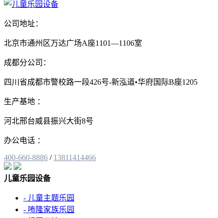
公司地址：
北京市通州区万达广场A座1101—1106室
成都分公司：
四川省成都市警校路一段426号-新泓道•华府国际B座1205
生产基地 ：
河北邢台威县振兴大街8号
办公电话 ：
400-660-8886
/
13811414466
儿童乐园设备
- 儿童主题乐园
- 咘隆家族乐园