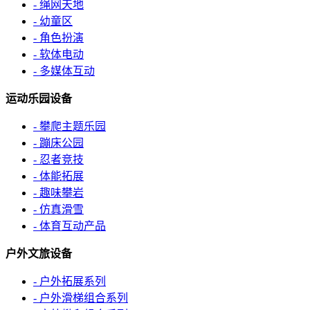
- 绳网天地
- 幼童区
- 角色扮演
- 软体电动
- 多媒体互动
运动乐园设备
- 攀爬主题乐园
- 蹦床公园
- 忍者竞技
- 体能拓展
- 趣味攀岩
- 仿真滑雪
- 体育互动产品
户外文旅设备
- 户外拓展系列
- 户外滑梯组合系列